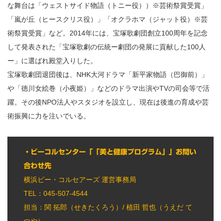
な舞台は「ウェストサイド物語（トニー役））※芸術祭賞受賞」
「嵐が丘（ヒースクリス役）」「オクラホマ（ジャット役）※芸
術祭賞受賞」など。2014年には、宝塚歌劇団創立100周年を記念
して発表された「宝塚歌劇の伝統ー劇団の発展に貢献した100人
ー」に選ばれ殿堂入りした。
宝塚歌劇団退団後は、NHK大河ドラマ「新平家物語（巴御前）」
や「徳川女絵巻（小夜姫）」などのドラマ出演やTVの司会等で活
躍。その後NPO法人やスタジオを設立し、現在は後進の育成や芸
術振興に力を注いでいる。
・ビーコルセンター「「美と健康プログラム」」お問い
合わせ先
横浜ビー・コルセアーズ 運営事務局
TEL：045-507-4544
info@bcorcenter.yokohama
担当：関 拓郎（せきたくろう）/ 植田 哲也（うえだ て