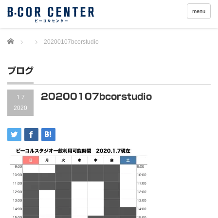
menu
Home
20200107bcorstudio
ブログ
20200107bcorstudio
1.7
2020